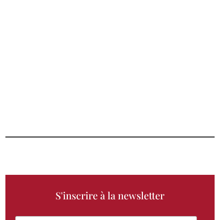
11 choses à savoir sur la nouvelle
réglementation des Rhums Le saviez-vous ? La
réglementation en matière de rhum évolue ! Et
en tant que professionnel dans le secteur des...
S'inscrire à la newsletter