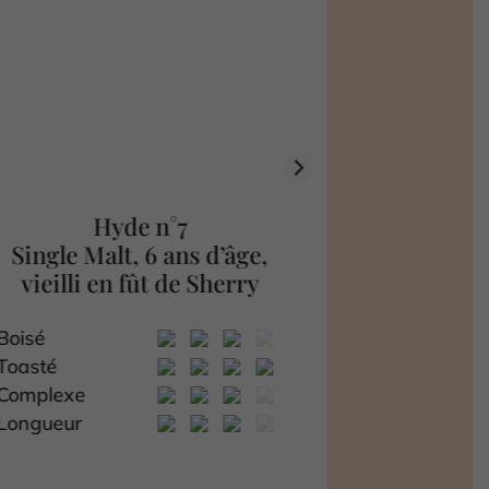
Hyde n°7
Single Malt, 6 ans d’âge,
Single
vieilli en fût de Sherry
Grain, fi
Boisé
Toasté
Toasté
Complexe
Epicé
Longueur
Gourmand
Complexe