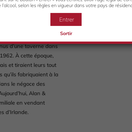
 l’alcool, selon les règles en vigueur dans votre pays de résiden
Entrer
adition dans le négoce
Sortir
 puisque les membres de
onnus d’une taverne dans
 1962. À cette époque,
s et tiraient leurs tout
 qu’ils fabriquaient à la
dans le négoce des
Aujourd’hui, Alan &
miliale en vendant
s d’Irlande.