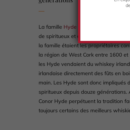
de
La famille
Hyde
compte une longue tr
de spiritueux et de Whisky irlandais
la famille étaient les propriétaires c
la région de West Cork entre 1600 et
les Hyde vendaient du whiskey irlandai
irlandaise directement des fûts en bois
main. Les Hyde sont donc impliqués 
spiritueux depuis douze générations. 
Conor Hyde perpétuent la tradition fa
toujours certains des meilleurs whiskie