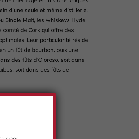
 de l’héritage et l’histoire uniques
ein d’une seule et même distillerie,
ou Single Malt, les whiskeys Hyde
le comté de Cork qui offre des
ptimales. Leur particularité réside
en un fût de bourbon, puis une
ans des fûts d’Oloroso, soit dans
ïbes, soit dans des fûts de
consommer