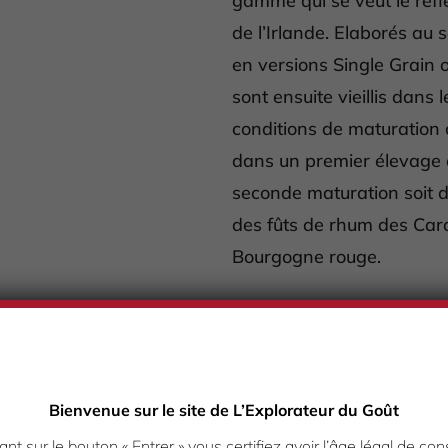
gamme qui se veut le reflet
de l’Irlande. Elaborés au s
en versions Single Grain 
sont ensuite vieillis dans 
conditions de maturation o
dans un premier élevage 
seconde maturation soit d
des fûts de rhum des Cara
Bourgogne rouge.
Bienvenue sur le site de L’Explorateur du Goût
s qui remonte à 12
ant sur le bouton « Entrer » vous certifiez avoir l’âge légal de 