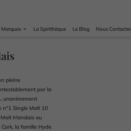
 Marques
La Spirithèque
Le Blog
Nous Contacte
ais
en pleine
ontestablement par la
es, unanimement
e n°1 Single Malt 10
e Malt Irlandais au
Cork, la famille Hyde