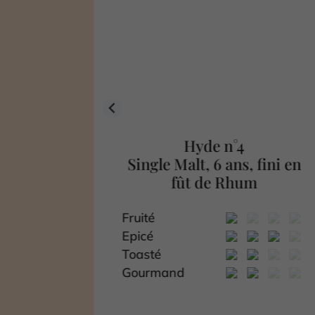
Hyde n°4
 vieilli
Single Malt, 6 ans, fini en
rbon
fût de Rhum
Fruité
Epicé
Toasté
Gourmand