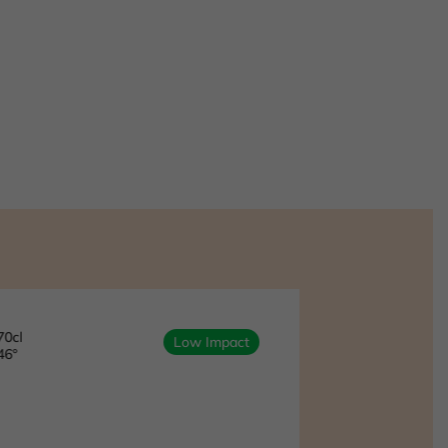
70cl
70cl
Low Impact
46°
43°