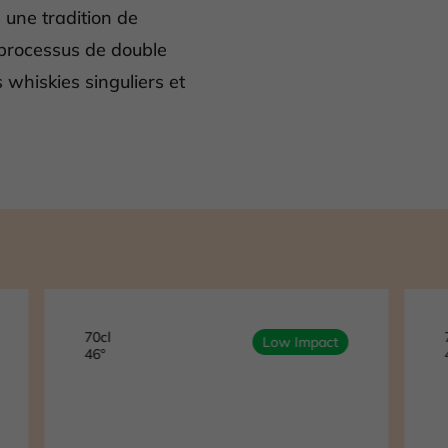
une tradition de
e processus de double
 whiskies singuliers et
70cl
Low Impact
46°