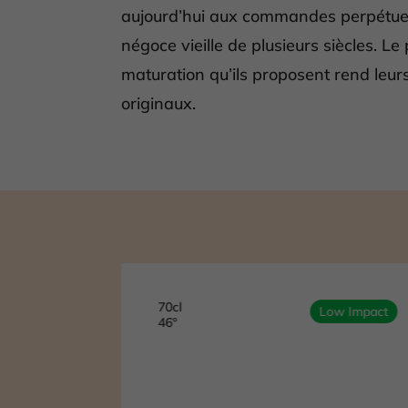
aujourd’hui aux commandes perpétue 
négoce vieille de plusieurs siècles. L
maturation qu’ils proposent rend leurs
originaux.
70cl
ow Impact
Low Impact
46°